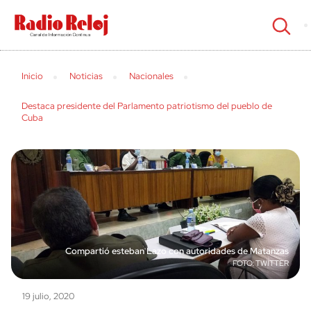
cerrar
Inicio
Noticias
Nacionales
Destaca presidente del Parlamento patriotismo del pueblo de
Cuba
Compartió esteban Lazo con autoridades de Matanzas
TWITTER
19 julio, 2020