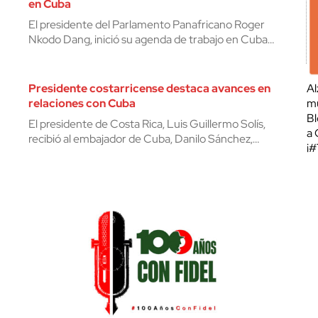
en Cuba
El presidente del Parlamento Panafricano Roger
Nkodo Dang, inició su agenda de trabajo en Cuba…
Presidente costarricense destaca avances en
Al
relaciones con Cuba
mu
Bl
El presidente de Costa Rica, Luis Guillermo Solís,
a 
recibió al embajador de Cuba, Danilo Sánchez,…
¡