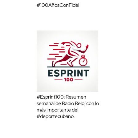
#100AñosConFidel
#Esprint100: Resumen
semanal de Radio Reloj con lo
más importante del
#deportecubano.