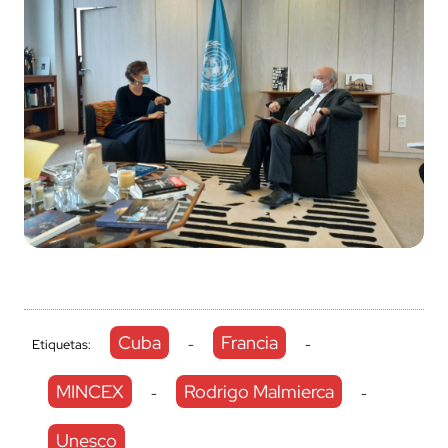
Cuba
Francia
Etiquetas:
-
-
MINCEX
Rodrigo Malmierca
-
-
Unesco