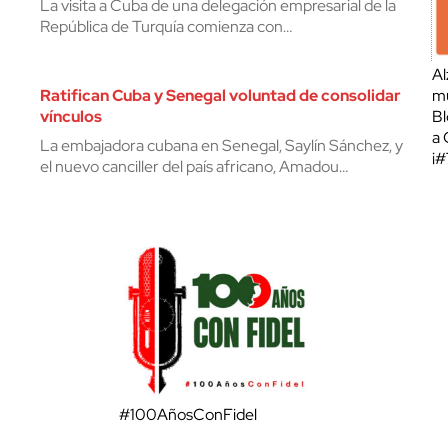
La visita a Cuba de una delegación empresarial de la
República de Turquía comienza con…
Al
Ratifican Cuba y Senegal voluntad de consolidar
mu
vínculos
Bl
a 
La embajadora cubana en Senegal, Saylín Sánchez, y
¡
el nuevo canciller del país africano, Amadou…
#100AñosConFidel