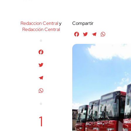
Redaccion Central
y
Compartir
Redacción Central
Facebook
Twitter
Telegram
WhatsApp
Facebook
Twitter
Telegram
WhatsApp
1