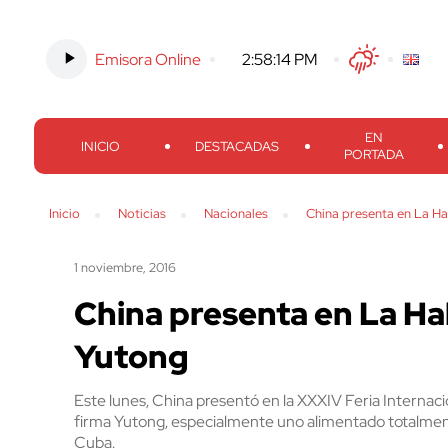
Emisora Online
-
2:58:15 PM
Twitter
Facebook
Threads
Inst
EN
INICIO
DESTACADAS
PORTADA
Inicio
Noticias
Nacionales
China presenta en La H
1 noviembre, 2016
China presenta en La H
Yutong
Este lunes, China presentó en la XXXIV Feria Internac
firma Yutong, especialmente uno alimentado totalmente
Cuba.