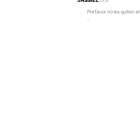
JASSIEL
dice:
Porfavor no les quiten e
..