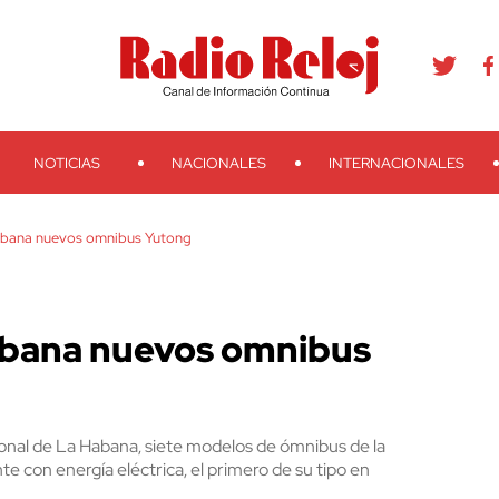
agram
Youtube
Telegram
Teveo
Ivoox
RSS
Search
NOTICIAS
NACIONALES
INTERNACIONALES
abana nuevos omnibus Yutong
abana nuevos omnibus
ional de La Habana, siete modelos de ómnibus de la
 con energía eléctrica, el primero de su tipo en