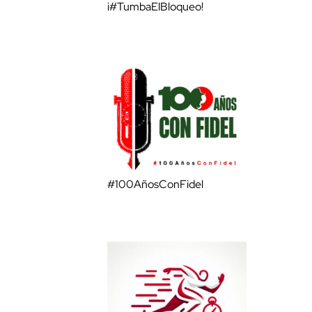
¡#TumbaElBloqueo!
#100AñosConFidel