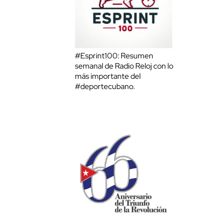
#Esprint100: Resumen
semanal de Radio Reloj con lo
más importante del
#deportecubano.