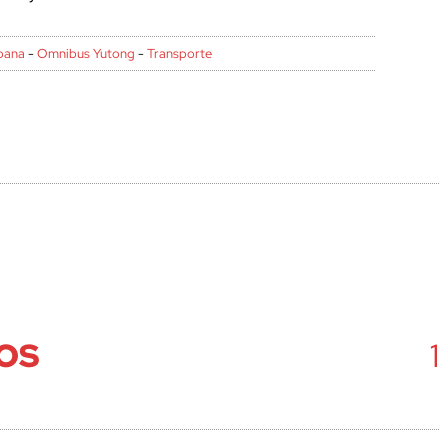
bana
-
Omnibus Yutong
-
Transporte
OS
1