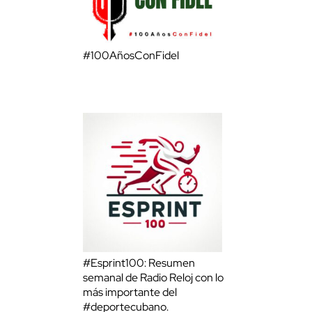
#100AñosConFidel
#Esprint100: Resumen
semanal de Radio Reloj con lo
más importante del
#deportecubano.