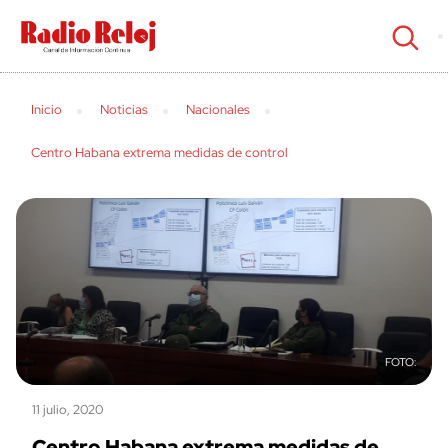
cerrar
Inicio
Noticias
Nacionales
Centro Habana extrema medidas de control
11 julio, 2020
Centro Habana extrema medidas de