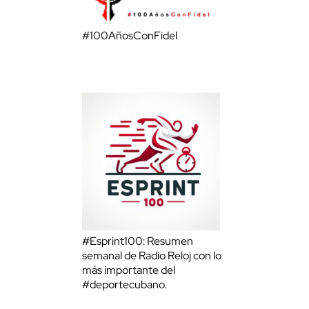
#100AñosConFidel
#Esprint100: Resumen
semanal de Radio Reloj con lo
más importante del
#deportecubano.