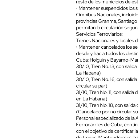
resto de los municipios de est
• Mantener suspendidos los s
Ómnibus Nacionales, incluido 
provincias Granma, Santiago
permitan la circulación segur
Servicios Ferroviarios:
Trenes Nacionales y locales d
• Mantener cancelados los ser
desde y hacia todos los dest
Cuba; Holguín y Bayamo-Manz
30/10, Tren No. 13, con sal
La Habana)
30/10, Tren No. 16, con sali
circular su par)
31/10, Tren No. 11, con sali
en La Habana)
31/10, Tren No. 18, con sali
(Cancelado por no circular su
Personal especializado de la 
Ferrocarriles de Cuba, continú
con el objetivo de certificar
de trenes. Mantendremos la 