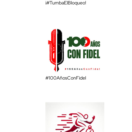
¡#TumbaElBloqueo!
#100AñosConFidel