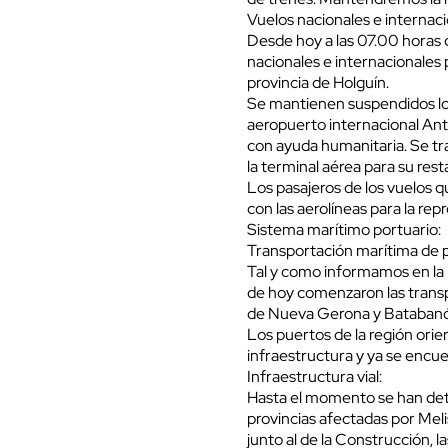
Vuelos nacionales e internaci
Desde hoy a las 07.00 horas d
nacionales e internacionales 
provincia de Holguín.
Se mantienen suspendidos los
aeropuerto internacional An
con ayuda humanitaria. Se tr
la terminal aérea para su res
Los pasajeros de los vuelos 
con las aerolíneas para la rep
Sistema marítimo portuario:
Transportación marítima de p
Tal y como informamos en la 
de hoy comenzaron las transp
de Nueva Gerona y Batabanó
Los puertos de la región orie
infraestructura y ya se encue
Infraestructura vial:
Hasta el momento se han dete
provincias afectadas por Melis
junto al de la Construcción, 