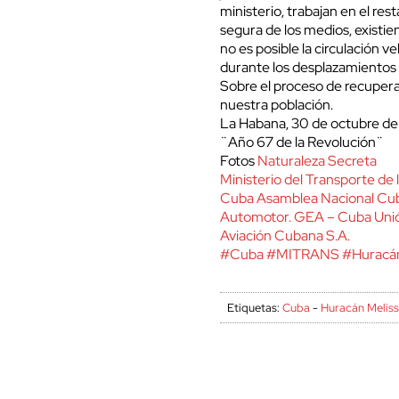
ministerio, trabajan en el res
segura de los medios, existi
no es posible la circulación 
durante los desplazamientos p
Sobre el proceso de recuper
nuestra población.
La Habana, 30 de octubre d
¨Año 67 de la Revolución¨
Fotos
Naturaleza Secreta
Ministerio del Transporte de
Cuba
Asamblea Nacional Cu
Automotor. GEA – Cuba
Uni
Aviación Cubana S.A.
#Cuba
#MITRANS
#Huracá
Etiquetas:
Cuba
-
Huracán Melis