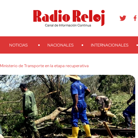
agram
Youtube
Telegram
Teveo
Ivoox
RSS
Search
NOTICIAS
NACIONALES
INTERNACIONALES
Ministerio de Transporte en la etapa recuperativa