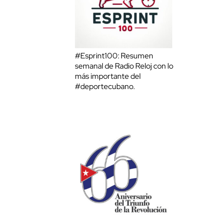
#Esprint100: Resumen
semanal de Radio Reloj con lo
más importante del
#deportecubano.