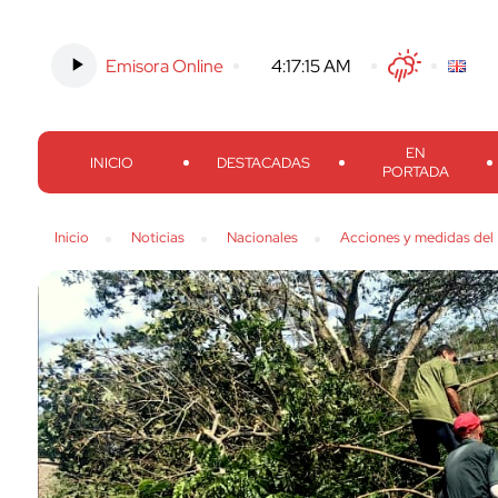
Emisora Online
-
4:17:16 AM
Twitter
Facebook
Threads
Inst
EN
INICIO
DESTACADAS
PORTADA
Inicio
Noticias
Nacionales
Acciones y medidas del 