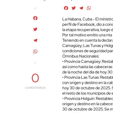
Facebook
Twitter
Telegram
WhatsApp
Facebook
La Habana, Cuba.- El ministr
perfil de Facebook, dio a con
Twitter
la etapa recuperativa, luego 
Por tal motivo emitio una nta 
Telegram
Teniendo en cuenta la declara
Camagüey; Las Tunas y Holguín
condiciones de seguridad para 
WhatsApp
Ómnibus Nacionales:
• Provincia Camagüey: Restabl
así como hasta las cabeceras d
de la noche del día de hoy 3
0
• Provincia Las Tunas: Restabl
con origen y destino en la cab
hoy 30 de octubre de 2025. S
COMENTARIOS
el resto de los municipios de 
• Provincia Holguín: Restablec
origen y destino en la cabecera
30 de octubre de 2025. Se ma