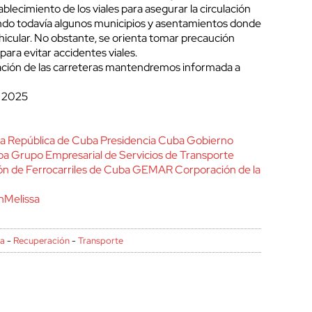
tablecimiento de los viales para asegurar la circulación
cerrar
endo todavía algunos municipios y asentamientos donde
vehicular. No obstante, se orienta tomar precaución
ara evitar accidentes viales.
ación de las carreteras mantendremos informada a
e 2025
 la República de Cuba
Presidencia Cuba
Gobierno
ba
Grupo Empresarial de Servicios de Transporte
ón de Ferrocarriles de Cuba
GEMAR
Corporación de la
nMelissa
sa
-
Recuperación
-
Transporte