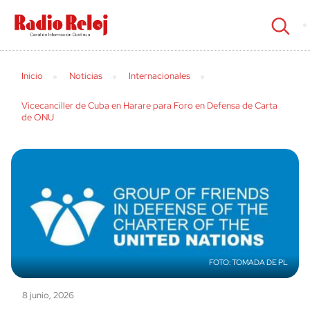
cerrar
Inicio
Noticias
Internacionales
Vicecanciller de Cuba en Harare para Foro en Defensa de Carta
de ONU
TOMADA DE PL
8 junio, 2026