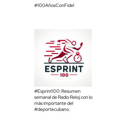
#100AñosConFidel
#Esprint100: Resumen
semanal de Radio Reloj con lo
más importante del
#deportecubano.