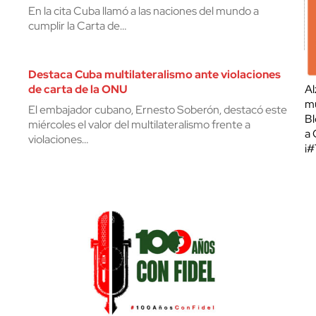
En la cita Cuba llamó a las naciones del mundo a
cumplir la Carta de…
Destaca Cuba multilateralismo ante violaciones
de carta de la ONU
Al
mu
El embajador cubano, Ernesto Soberón, destacó este
Bl
miércoles el valor del multilateralismo frente a
a 
violaciones…
¡