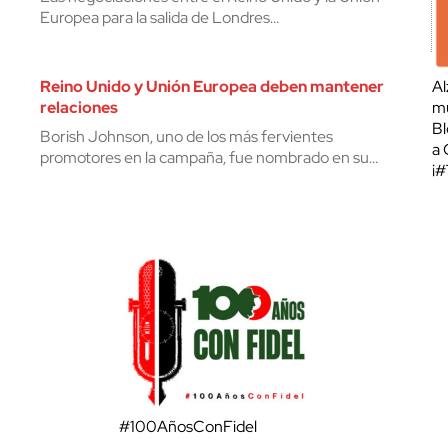
Europea para la salida de Londres…
Reino Unido y Unión Europea deben mantener
Al
relaciones
mu
Bl
Borish Johnson, uno de los más fervientes
a 
promotores en la campaña, fue nombrado en su…
¡
#100AñosConFidel