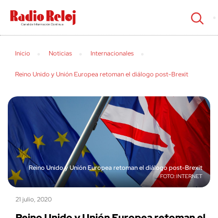
cerrar
Inicio
Noticias
Internacionales
Reino Unido y Unión Europea retoman el diálogo post-Brexit
Reino Unido y Unión Europea retoman el diálogo post-Brexit
INTERNET
21 julio, 2020
Reino Unido y Unión Europea retoman el