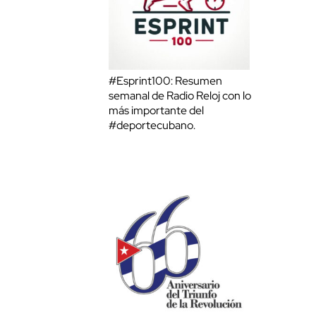
#Esprint100: Resumen
semanal de Radio Reloj con lo
más importante del
#deportecubano.