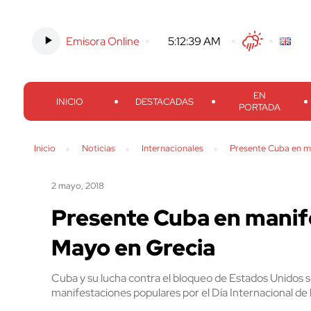
Emisora Online
-
5:12:40 AM
Twitter
Facebook
Threads
Inst
EN
INICIO
DESTACADAS
PORTADA
Inicio
Noticias
Internacionales
Presente Cuba en m
2 mayo, 2018
Presente Cuba en manif
Mayo en Grecia
Cuba y su lucha contra el bloqueo de Estados Unidos s
manifestaciones populares por el Día Internacional de 