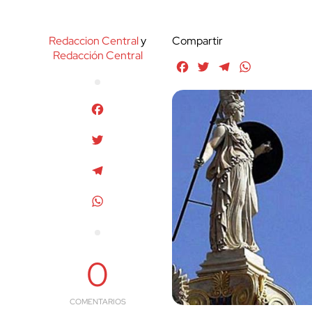
Redaccion Central
y
Compartir
Redacción Central
Facebook
Twitter
Telegram
WhatsApp
Facebook
Twitter
Telegram
WhatsApp
0
COMENTARIOS