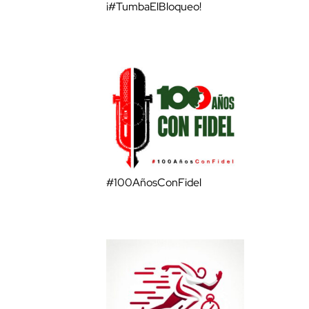
¡#TumbaElBloqueo!
#100AñosConFidel