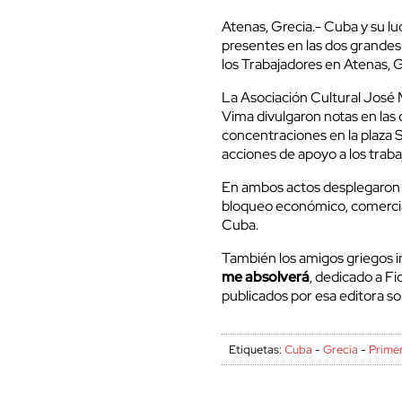
Atenas, Grecia.- Cuba y su lu
presentes en las dos grandes
los Trabajadores en Atenas, G
La Asociación Cultural José M
Vima divulgaron notas en las 
concentraciones en la plaza S
acciones de apoyo a los traba
En ambos actos desplegaron c
bloqueo económico, comercia
Cuba.
También los amigos griegos i
me absolverá
, dedicado a F
publicados por esa editora so
Etiquetas:
Cuba
-
Grecia
-
Prime