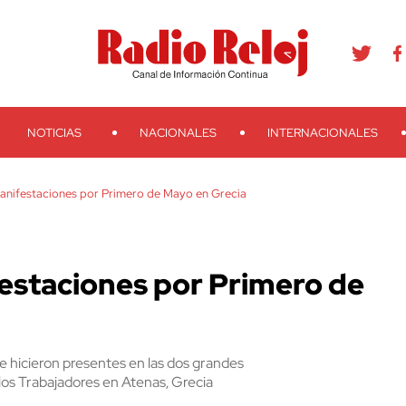
agram
Youtube
Telegram
Teveo
Ivoox
RSS
Search
NOTICIAS
NACIONALES
INTERNACIONALES
anifestaciones por Primero de Mayo en Grecia
estaciones por Primero de
e hicieron presentes en las dos grandes
los Trabajadores en Atenas, Grecia