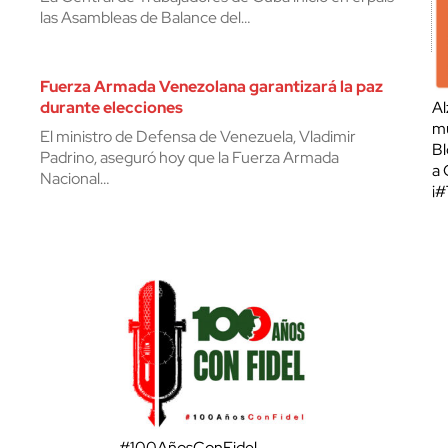
las Asambleas de Balance del…
Fuerza Armada Venezolana garantizará la paz
durante elecciones
Al
mu
El ministro de Defensa de Venezuela, Vladimir
Bl
Padrino, aseguró hoy que la Fuerza Armada
a 
Nacional…
¡
#100AñosConFidel