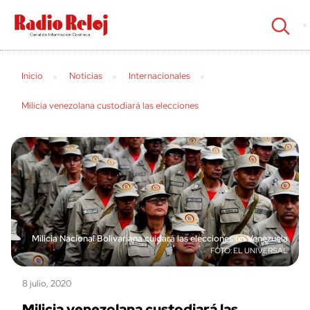
cerrar
Inicio
Noticias
Internacionales
Milicia venezolana custodiará las elecciones
Milicia Nacional Bolivariana cuidará las elecciones en Venezuela
EL UNIVERSAL
8 julio, 2020
Milicia venezolana custodiará las