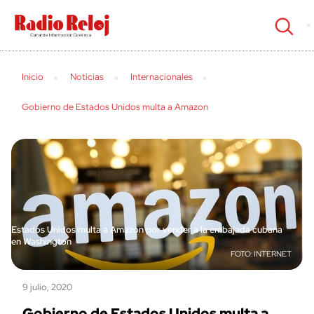
cerrar
Inicio
Noticias
Internacionales
Gobierno de Estados Unidos multa a Amazon
Estados Unidos multa a Amazon por vender a la embajada cubana
en Washington
INTERNET
9 julio, 2020
Gobierno de Estados Unidos multa a