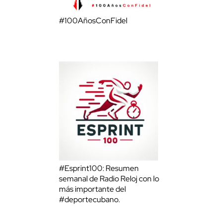
#100AñosConFidel
#Esprint100: Resumen
semanal de Radio Reloj con lo
más importante del
#deportecubano.