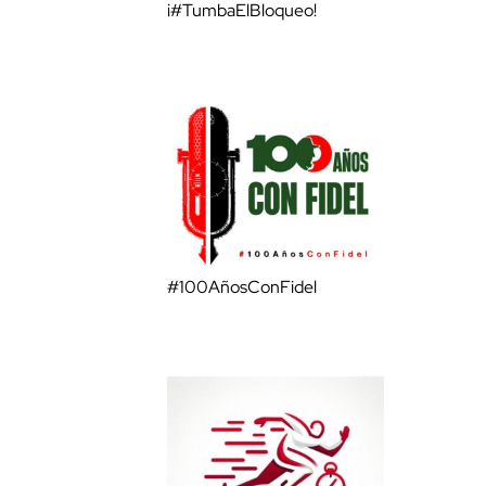
¡#TumbaElBloqueo!
#100AñosConFidel