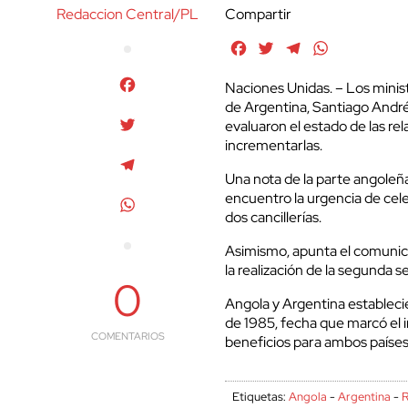
Redaccion Central/PL
Compartir
Facebook
Twitter
Telegram
WhatsApp
Facebook
Naciones Unidas. – Los minis
de Argentina, Santiago André
Twitter
evaluaron el estado de las rel
incrementarlas.
Telegram
Una nota de la parte angoleñ
encuentro la urgencia de cele
WhatsApp
dos cancillerías.
Asimismo, apunta el comunicad
la realización de la segunda se
0
Angola y Argentina establecie
de 1985, fecha que marcó el in
COMENTARIOS
beneficios para ambos países
Etiquetas:
Angola
-
Argentina
-
R