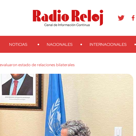
agram
Youtube
Telegram
Teveo
Ivoox
RSS
Search
NOTICIAS
NACIONALES
INTERNACIONALES
evaluaron estado de relaciones bilaterales