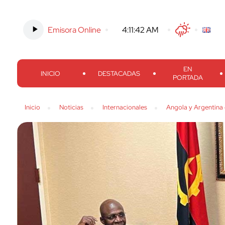
Emisora Online
-
4:11:43 AM
Twitter
Facebook
Threads
Inst
EN
INICIO
DESTACADAS
PORTADA
Inicio
Noticias
Internacionales
Angola y Argentina 