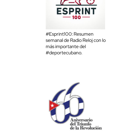
#Esprint100: Resumen
semanal de Radio Reloj con lo
más importante del
#deportecubano.