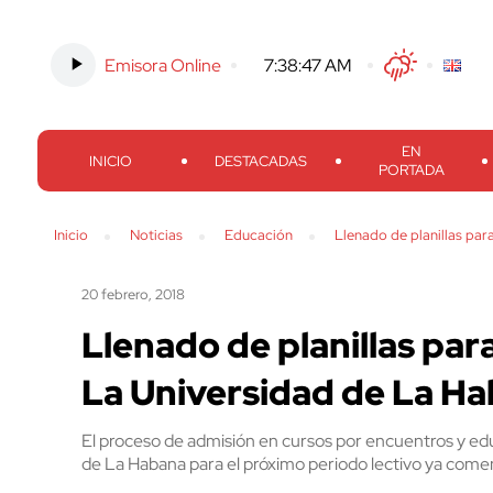
Emisora Online
-
7:38:47 AM
Twitter
Facebook
Threads
Inst
EN
INICIO
DESTACADAS
PORTADA
Inicio
Noticias
Educación
Llenado de planillas pa
20 febrero, 2018
Llenado de planillas par
La Universidad de La H
El proceso de admisión en cursos por encuentros y educ
de La Habana para el próximo periodo lectivo ya comen