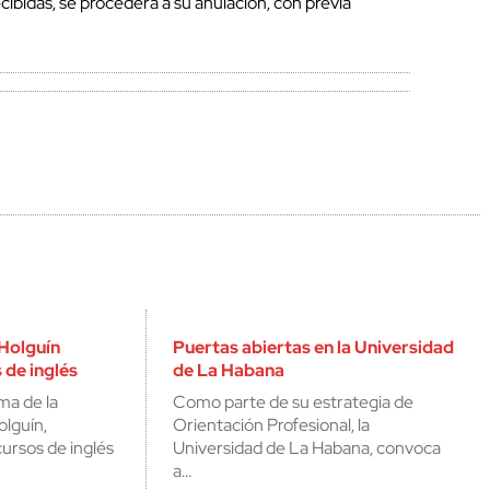
recibidas, se procederá a su anulación, con previa
Holguín
Puertas abiertas en la Universidad
 de inglés
de La Habana
ma de la
Como parte de su estrategia de
olguín,
Orientación Profesional, la
cursos de inglés
Universidad de La Habana, convoca
a…