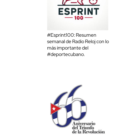
#Esprint100: Resumen
semanal de Radio Reloj con lo
más importante del
#deportecubano.