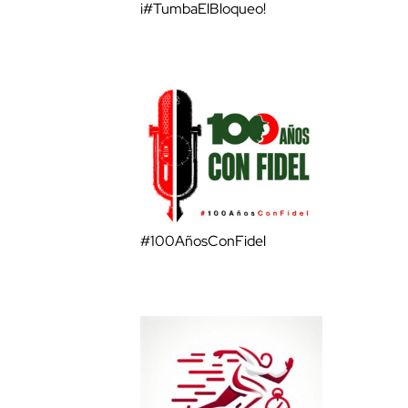
¡#TumbaElBloqueo!
#100AñosConFidel