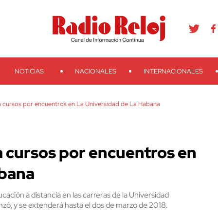
agram
Youtube
Telegram
Teveo
Ivoox
RSS
Search
NOTICIAS
NACIONALES
INTERNACIONALES
ra cursos por encuentros en La Universidad de La Habana
a cursos por encuentros en
abana
ación a distancia en las carreras de la Universidad
zó, y se extenderá hasta el dos de marzo de 2018.