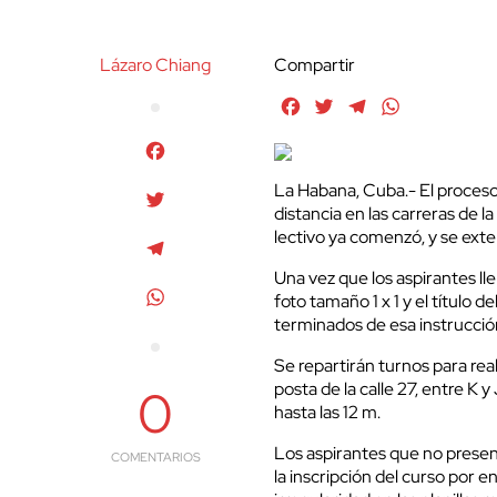
Lázaro Chiang
Compartir
Facebook
Twitter
Telegram
WhatsApp
Facebook
La Habana, Cuba.- El proceso
Twitter
distancia en las carreras de 
lectivo ya comenzó, y se ext
Telegram
Una vez que los aspirantes lle
WhatsApp
foto tamaño 1 x 1 y el título d
terminados de esa instrucció
Se repartirán turnos para reali
posta de la calle 27, entre K 
0
hasta las 12 m.
Los aspirantes que no prese
COMENTARIOS
la inscripción del curso por e