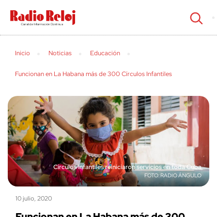
cerrar
Inicio
Noticias
Educación
Funcionan en La Habana más de 300 Círculos Infantiles
Círculos Infantiles reiniciaron servicios en toda Cuba
RADIO ÁNGULO
10 julio, 2020
Funcionan en La Habana más de 300