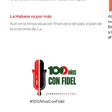
La Habana va por más
Al
mu
Aún en la tensa situación financiera del país, el plan de
Bl
la economía de La…
a 
¡
#100AñosConFidel