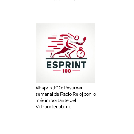
#Esprint100: Resumen
semanal de Radio Reloj con lo
más importante del
#deportecubano.