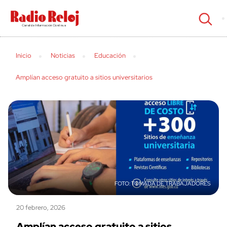
cerrar
Inicio
Noticias
Educación
Amplían acceso gratuito a sitios universitarios
TOMADA DE TRABAJADORES
20 febrero, 2026
Amplían acceso gratuito a sitios