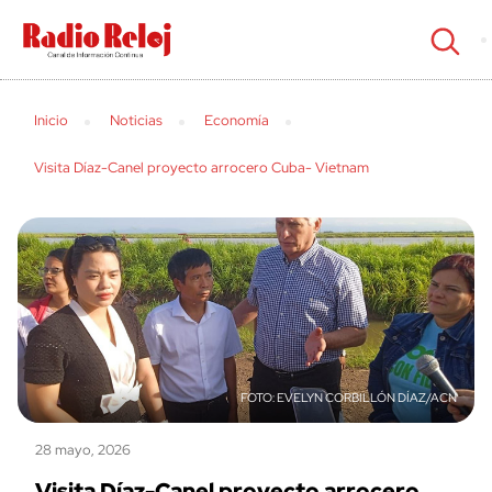
cerrar
Inicio
Noticias
Economía
Visita Díaz-Canel proyecto arrocero Cuba- Vietnam
EVELYN CORBILLÓN DÍAZ/ACN
28 mayo, 2026
Visita Díaz-Canel proyecto arrocero