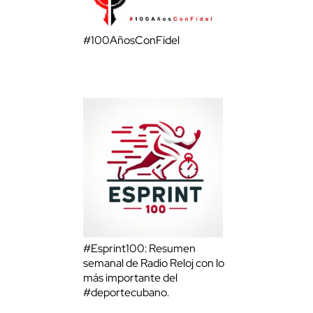
#100AñosConFidel
#Esprint100: Resumen
semanal de Radio Reloj con lo
más importante del
#deportecubano.