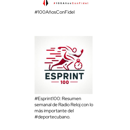
#100AñosConFidel
#Esprint100: Resumen
semanal de Radio Reloj con lo
más importante del
#deportecubano.