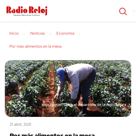
cerrar
Inicio
Noticias
Economía
Por más alimentos en la mesa
Impulsan en Cuba el desarrollo de la Agricultura
21 abril, 2021
Por más alimentos en la mesa