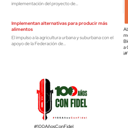
implementación del proyecto de…
Implementan alternativas para producir más
alimentos
Al
mu
El impulso a la agricultura urbana y suburbana con el
Bl
apoyo de la Federación de…
a 
¡
#100AñosConFidel