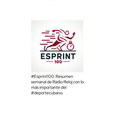
#Esprint100: Resumen
semanal de Radio Reloj con lo
más importante del
#deportecubano.