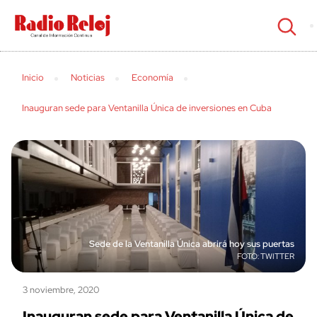
cerrar
Inicio
Noticias
Economía
Inauguran sede para Ventanilla Única de inversiones en Cuba
Sede de la Ventanilla Única abrirá hoy sus puertas
TWITTER
3 noviembre, 2020
Inauguran sede para Ventanilla Única de