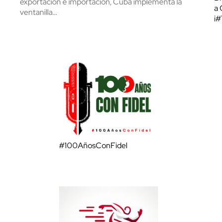
exportación e importación, Cuba implementa la
a 
ventanilla…
¡
#100AñosConFidel