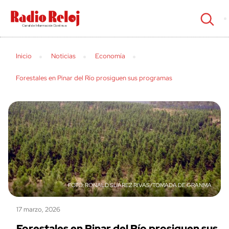
cerrar
Inicio
Noticias
Economía
Forestales en Pinar del Río prosiguen sus programas
RONALD SUÁREZ RIVAS/TOMADA DE GRANMA.
17 marzo, 2026
Forestales en Pinar del Río prosiguen sus