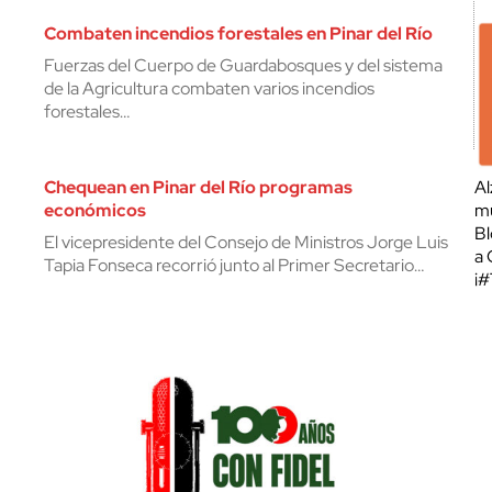
Combaten incendios forestales en Pinar del Río
Fuerzas del Cuerpo de Guardabosques y del sistema
de la Agricultura combaten varios incendios
forestales…
Chequean en Pinar del Río programas
Al
económicos
mu
Bl
El vicepresidente del Consejo de Ministros Jorge Luis
a 
Tapia Fonseca recorrió junto al Primer Secretario…
¡