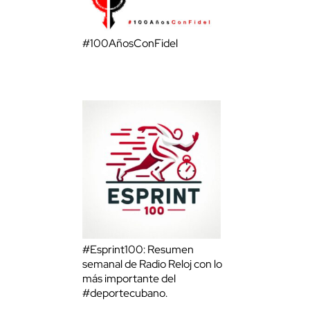
#100AñosConFidel
#Esprint100: Resumen
semanal de Radio Reloj con lo
más importante del
#deportecubano.