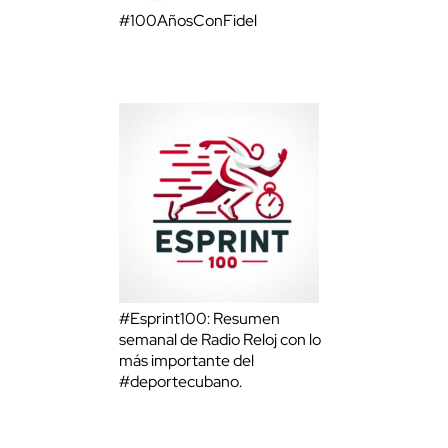
#100AñosConFidel
#Esprint100: Resumen
semanal de Radio Reloj con lo
más importante del
#deportecubano.