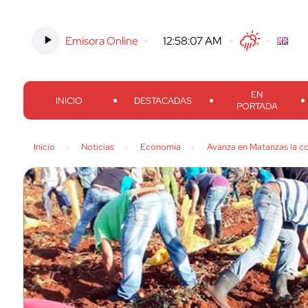
Emisora Online
-
12:58:09 AM
Twitter
Facebook
Threads
Inst
EN
INICIO
DESTACADAS
PORTADA
Inicio
Noticias
Economía
Avanza en Matanzas la c