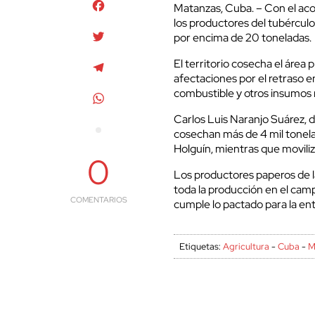
Facebook
Matanzas, Cuba. – Con el aco
los productores del tubércul
Twitter
por encima de 20 toneladas.
El territorio cosecha el área
Telegram
afectaciones por el retraso e
combustible y otros insumos
WhatsApp
Carlos Luis Naranjo Suárez, 
cosechan más de 4 mil tonel
Holguín, mientras que moviliza
0
Los productores paperos de l
toda la producción en el cam
COMENTARIOS
cumple lo pactado para la entr
Etiquetas:
Agricultura
-
Cuba
-
M