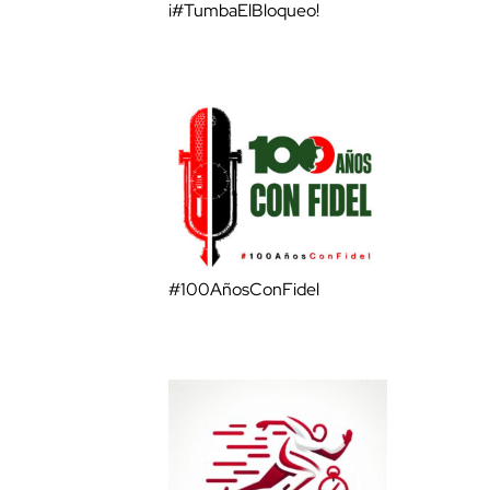
¡#TumbaElBloqueo!
#100AñosConFidel