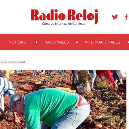
agram
Youtube
Telegram
Teveo
Ivoox
RSS
Search
NOTICIAS
NACIONALES
INTERNACIONALES
osecha de papa