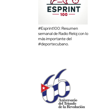
#Esprint100: Resumen
semanal de Radio Reloj con lo
más importante del
#deportecubano.