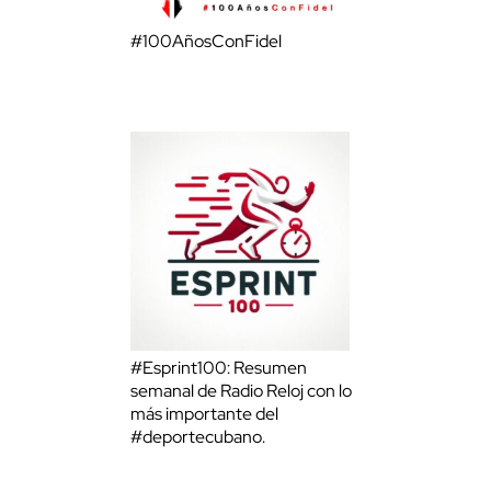
#100AñosConFidel
#Esprint100: Resumen
semanal de Radio Reloj con lo
más importante del
#deportecubano.