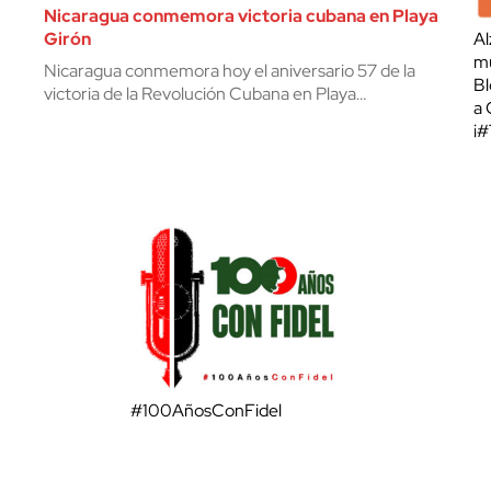
Nicaragua conmemora victoria cubana en Playa
Girón
Al
mu
Nicaragua conmemora hoy el aniversario 57 de la
Bl
victoria de la Revolución Cubana en Playa…
a 
¡
#100AñosConFidel