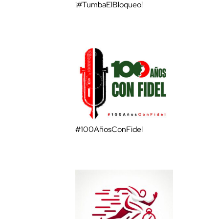
¡#TumbaElBloqueo!
#100AñosConFidel