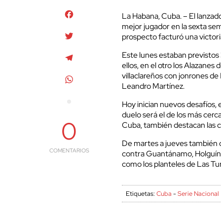
Facebook
La Habana, Cuba. – El lanza
mejor jugador en la sexta sem
Twitter
prospecto facturó una victori
Este lunes estaban previstos 
Telegram
ellos, en el otro los Alazanes
villaclareños con jonrones 
WhatsApp
Leandro Martínez.
Hoy inician nuevos desafíos, 
duelo será el de los más cer
0
Cuba, también destacan las 
De martes a jueves también 
COMENTARIOS
contra Guantánamo, Holguín an
como los planteles de Las Tun
Etiquetas:
Cuba
-
Serie Nacional