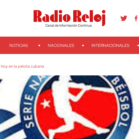
agram
Youtube
Telegram
Teveo
Ivoox
RSS
Search
NOTICIAS
NACIONALES
INTERNACIONALES
 hoy en la pelota cubana