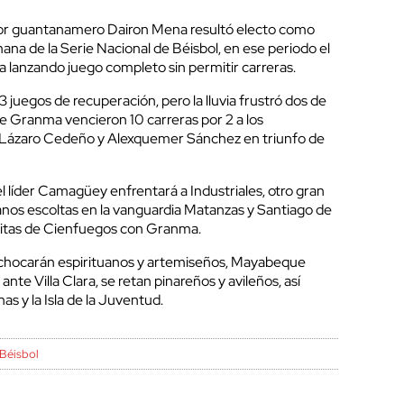
dor guantanamero Dairon Mena resultó electo como
ana de la Serie Nacional de Béisbol, en ese periodo el
a lanzando juego completo sin permitir carreras.
3 juegos de recuperación, pero la lluvia frustró dos de
 de Granma vencieron 10 carreras por 2 a los
de Lázaro Cedeño y Alexquemer Sánchez en triunfo de
el líder Camagüey enfrentará a Industriales, otro gran
canos escoltas en la vanguardia Matanzas y Santiago de
citas de Cienfuegos con Granma.
chocarán espirituanos y artemiseños, Mayabeque
te Villa Clara, se retan pinareños y avileños, así
as y la Isla de la Juventud.
 Béisbol