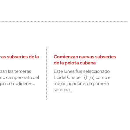
as subseries de la
Comienzan nuevas subseries
de la pelota cubana
an las terceras
Este lunes fue seleccionado
imo campeonato del
Loidel Chapellí (hijo) como el
egan como líderes…
mejor jugador en la primera
semana…