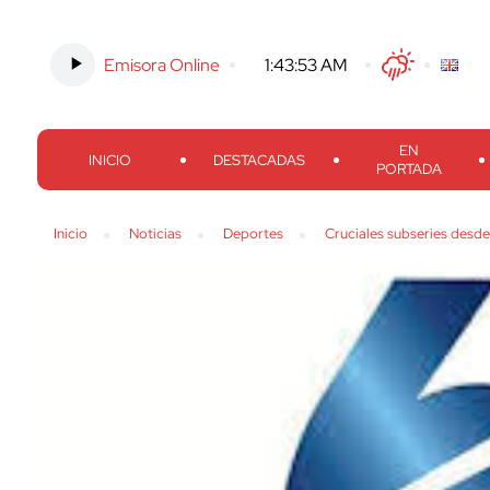
Emisora Online
-
1:43:54 AM
Twitter
Facebook
Threads
Inst
EN
INICIO
DESTACADAS
PORTADA
Inicio
Noticias
Deportes
Cruciales subseries desde