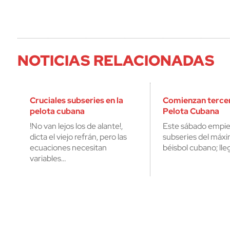
NOTICIAS RELACIONADAS
Cruciales subseries en la
Comienzan tercer
pelota cubana
Pelota Cubana
!No van lejos los de alante!,
Este sábado empiez
dicta el viejo refrán, pero las
subseries del máx
ecuaciones necesitan
béisbol cubano; ll
variables…