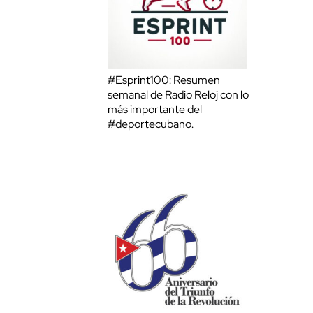
#Esprint100: Resumen
semanal de Radio Reloj con lo
más importante del
#deportecubano.