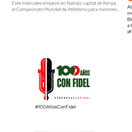
Este miércoles empezó en Nairobi, capital de Kenya,
Al
el Campeonato Mundial de Atletismo para menores…
mu
Bl
a 
¡
#100AñosConFidel