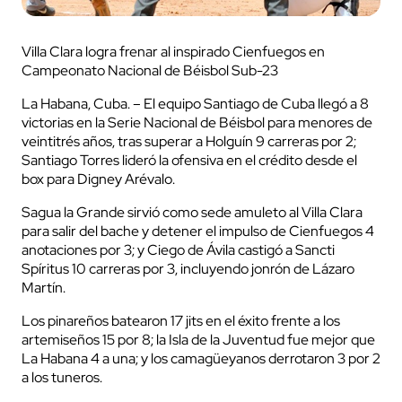
Villa Clara logra frenar al inspirado Cienfuegos en
Campeonato Nacional de Béisbol Sub-23
La Habana, Cuba. – El equipo Santiago de Cuba llegó a 8
victorias en la Serie Nacional de Béisbol para menores de
veintitrés años, tras superar a Holguín 9 carreras por 2;
Santiago Torres lideró la ofensiva en el crédito desde el
box para Digney Arévalo.
Sagua la Grande sirvió como sede amuleto al Villa Clara
para salir del bache y detener el impulso de Cienfuegos 4
anotaciones por 3; y Ciego de Ávila castigó a Sancti
Spíritus 10 carreras por 3, incluyendo jonrón de Lázaro
Martín.
Los pinareños batearon 17 jits en el éxito frente a los
artemiseños 15 por 8; la Isla de la Juventud fue mejor que
La Habana 4 a una; y los camagüeyanos derrotaron 3 por 2
a los tuneros.