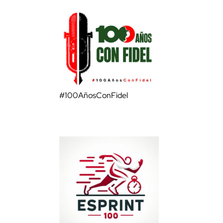
#100AñosConFidel