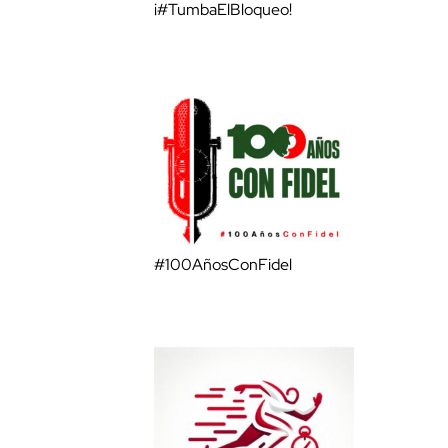
¡#TumbaElBloqueo!
#100AñosConFidel