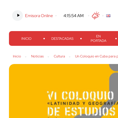
Emisora Online
-
4:15:54 AM
Twitter
Facebook
Threads
Inst
EN
INICIO
DESTACADAS
PORTADA
Inicio
Noticias
Cultura
Un Coloquio en Cuba para 