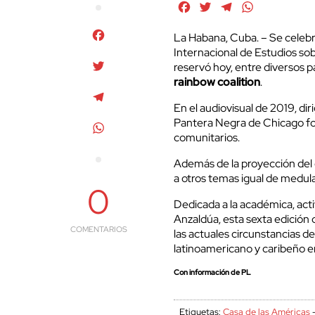
Facebook
Twitter
Telegram
WhatsApp
Facebook
La Habana, Cuba. – Se celebr
Internacional de Estudios so
Twitter
reservó hoy, entre diversos 
rainbow coalition
.
Telegram
En el audiovisual de 2019, dir
Pantera Negra de Chicago for
WhatsApp
comunitarios.
Además de la proyección del d
a otros temas igual de medula
0
Dedicada a la académica, activ
Anzaldúa, esta sexta edición 
COMENTARIOS
las actuales circunstancias d
latinoamericano y caribeño e
Con información de PL
Etiquetas:
Casa de las Américas