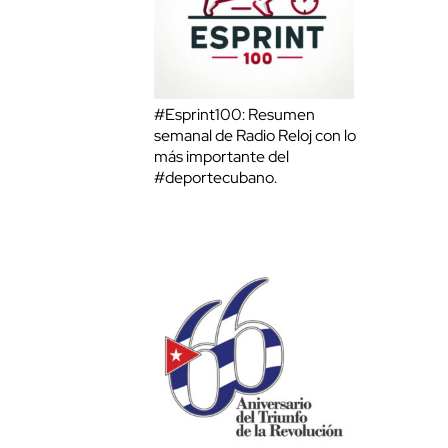
#Esprint100: Resumen
semanal de Radio Reloj con lo
más importante del
#deportecubano.