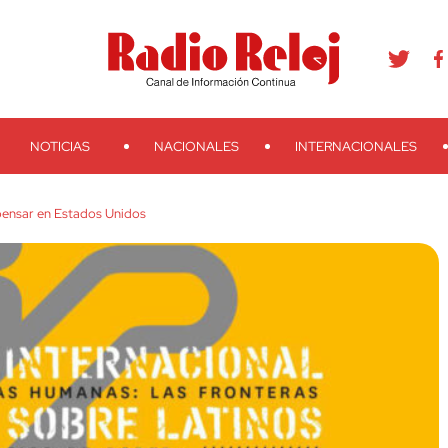
agram
Youtube
Telegram
Teveo
Ivoox
RSS
Search
NOTICIAS
NACIONALES
INTERNACIONALES
pensar en Estados Unidos