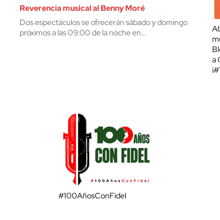
Reverencia musical al Benny Moré
Dos espectáculos se ofrecerán sábado y domingo
Al
próximos a las 09:00 de la noche en…
mu
Bl
a 
¡
#100AñosConFidel