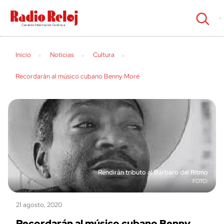
cerrar
Inicio
Noticias
Cultura
Recordarán al músico cubano Benny Moré
Rendirán tributo al Bárbaro del Ritmo
21 agosto, 2020
Recordarán al músico cubano Benny