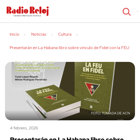
cerrar
Inicio
Noticias
Cultura
Presentarán en La Habana libro sobre vínculo de Fidel con la FEU
TOMADA DE ACN
4 febrero, 2026
Presentarán en La Habana libro sobre