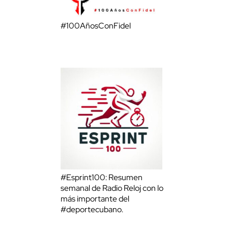
#100AñosConFidel
#Esprint100: Resumen
semanal de Radio Reloj con lo
más importante del
#deportecubano.