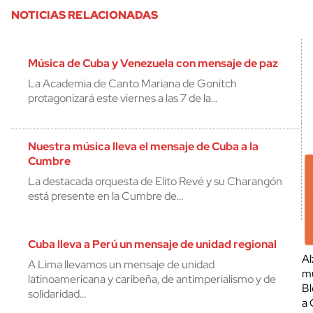
NOTICIAS RELACIONADAS
Música de Cuba y Venezuela con mensaje de paz
La Academia de Canto Mariana de Gonitch
protagonizará este viernes a las 7 de la…
Nuestra música lleva el mensaje de Cuba a la
Cumbre
La destacada orquesta de Elito Revé y su Charangón
está presente en la Cumbre de…
Cuba lleva a Perú un mensaje de unidad regional
Al
A Lima llevamos un mensaje de unidad
mu
latinoamericana y caribeña, de antimperialismo y de
Bl
solidaridad…
a 