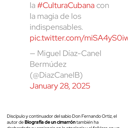
la
#CulturaCubana
con
la magia de los
indispensables.
pic.twitter.com/miSA4yS0i
— Miguel Díaz-Canel
Bermúdez
(@DiazCanelB)
January 28, 2025
Discípulo y continuador del sabio Don Fernando Ortiz, el
autor de
Biografía de un cimarrón
también ha