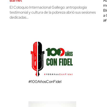
Barnet
Al
mu
El Coloquio Internacional Gallego: antropología
Bl
testimonial y cultura de la pobreza abrió sus sesiones
a 
dedicadas…
¡
#100AñosConFidel