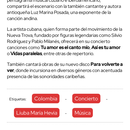
pentagrama musical cubano e iberoamericano,
compartirá el escenario con la también cantante y autora
antioqueña Luz Marina Posada, una exponente de la
canción andina.
La artista cubana, quien forma parte del movimiento de la
Nueva Trova, fundado por figuras legendarias como Silvio
Rodríguez y Pablo Milanés, ofrecerá en su concierto
canciones como
Tu amor es el canto mío
,
Así es tu amor
o
Vidas paralelas
, entre otras de repertorio.
También cantará obras de su nuevo disco
Para volverte a
ver
, donde incursiona en diversos géneros con acentuada
presencia de las sonoridades caribeñas.
Colombia
Concierto
Etiquetas:
-
-
Liuba María Hevia
Música
-