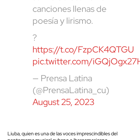
canciones llenas de
poesía y lirismo.
?
https://t.co/FzpCK4QTGU
pic.twitter.com/iGQjOgx27
— Prensa Latina
(@PrensaLatina_cu)
August 25, 2023
Liuba, quien es una de las voces imprescindibles del