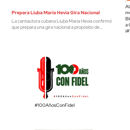
Al
Prepara Liuba María Hevia Gira Nacional
mu
Bl
La cantautora cubana Liuba María Hevia confirmó
a 
que prepara una gira nacional a propósito de…
¡
#100AñosConFidel