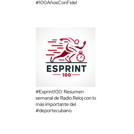
#100AñosConFidel
#Esprint100: Resumen
semanal de Radio Reloj con lo
más importante del
#deportecubano.