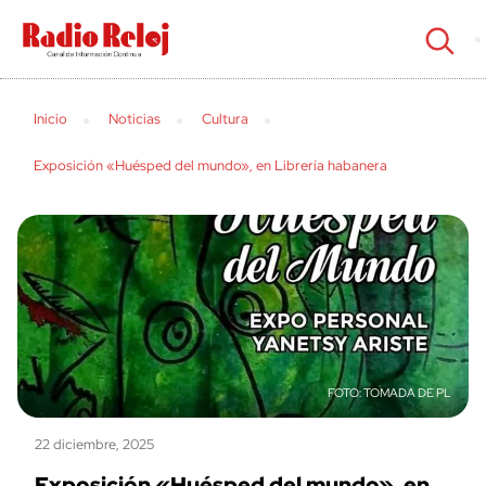
cerrar
Inicio
Noticias
Cultura
Exposición «Huésped del mundo», en Librería habanera
TOMADA DE PL
22 diciembre, 2025
Exposición «Huésped del mundo», en