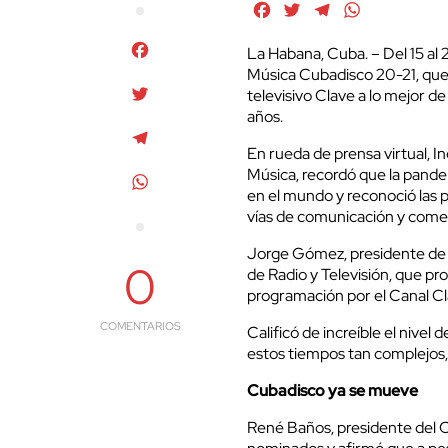
Facebook
Twitter
Telegram
WhatsApp
Facebook
La Habana, Cuba. – Del 15 al 2
Música Cubadisco 20-21, que d
Twitter
televisivo Clave a lo mejor d
años.
Telegram
En rueda de prensa virtual, In
Música, recordó que la pandem
WhatsApp
en el mundo y reconoció las p
vías de comunicación y comer
Jorge Gómez, presidente de C
0
de Radio y Televisión, que pro
programación por el Canal Cl
COMENTARIOS
Calificó de increíble el nivel
estos tiempos tan complejos, 
Cubadisco ya se mueve
René Baños, presidente del 