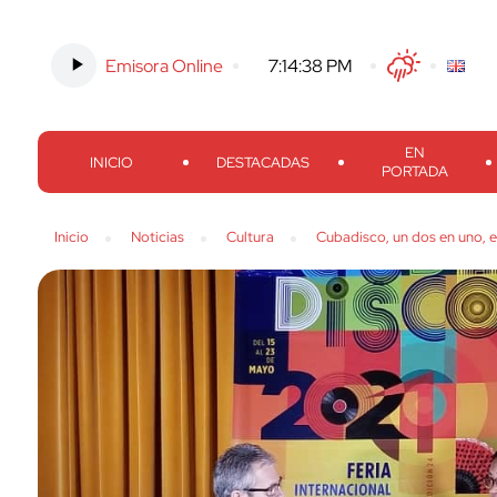
Emisora Online
-
7:14:39 PM
Twitter
Facebook
Threads
Inst
EN
INICIO
DESTACADAS
PORTADA
Inicio
Noticias
Cultura
Cubadisco, un dos en uno, en