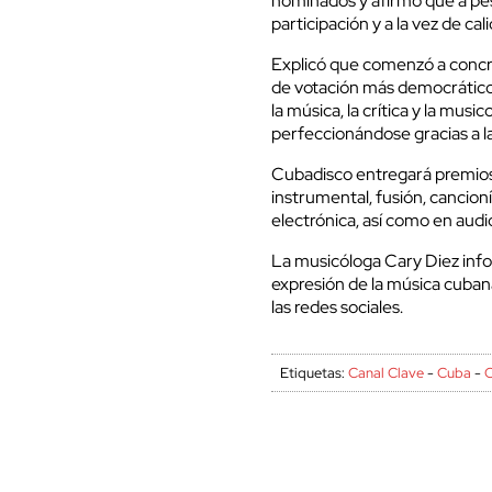
nominados y afirmó que a pes
participación y a la vez de cal
Explicó que comenzó a concr
de votación más democrático 
la música, la crítica y la mus
perfeccionándose gracias a la
Cubadisco entregará premios 
instrumental, fusión, cancion
electrónica, así como en audi
La musicóloga Cary Diez info
expresión de la música cubana,
las redes sociales.
Etiquetas:
Canal Clave
-
Cuba
-