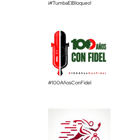
¡#TumbaElBloqueo!
#100AñosConFidel