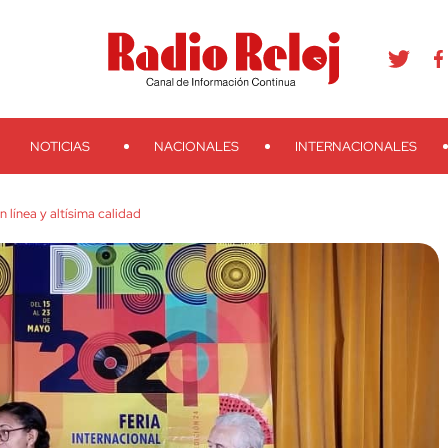
agram
Youtube
Telegram
Teveo
Ivoox
RSS
Search
NOTICIAS
NACIONALES
INTERNACIONALES
 línea y altísima calidad