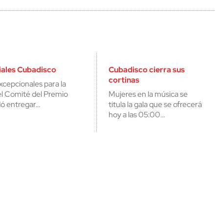
ales Cubadisco
Cubadisco cierra sus
cortinas
xcepcionales para la
el Comité del Premio
Mujeres en la música se
ó entregar…
titula la gala que se ofrecerá
hoy a las 05:00…