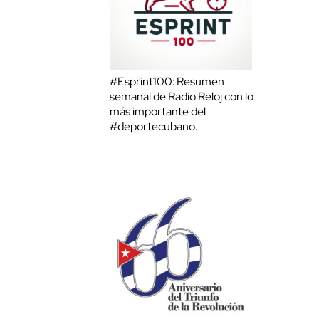
#Esprint100: Resumen
semanal de Radio Reloj con lo
más importante del
#deportecubano.