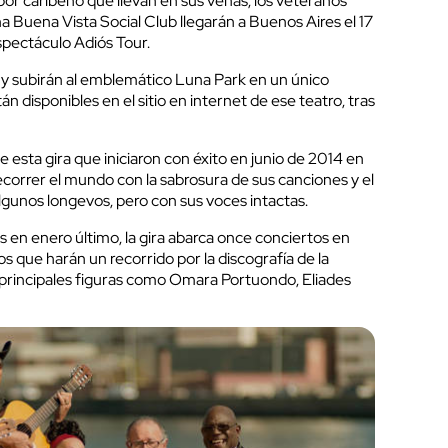
or caribeño que llevan en sus venas, los veteranos
 Buena Vista Social Club llegarán a Buenos Aires el 17
pectáculo Adiós Tour.
 subirán al emblemático Luna Park en un único
n disponibles en el sitio en internet de ese teatro, tras
esta gira que iniciaron con éxito en junio de 2014 en
recorrer el mundo con la sabrosura de sus canciones y el
lgunos longevos, pero con sus voces intactas.
 en enero último, la gira abarca once conciertos en
os que harán un recorrido por la discografía de la
s principales figuras como Omara Portuondo, Eliades