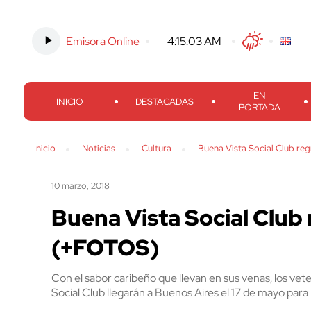
Emisora Online
-
4:15:04 AM
Twitter
Facebook
Threads
Inst
EN
INICIO
DESTACADAS
PORTADA
Inicio
Noticias
Cultura
Buena Vista Social Club re
10 marzo, 2018
Buena Vista Social Club
(+FOTOS)
Con el sabor caribeño que llevan en sus venas, los ve
Social Club llegarán a Buenos Aires el 17 de mayo para