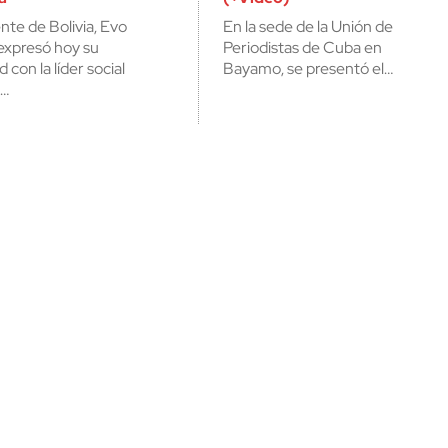
ente de Bolivia, Evo
En la sede de la Unión de
cerrar
expresó hoy su
Periodistas de Cuba en
d con la líder social
Bayamo, se presentó el…
a…