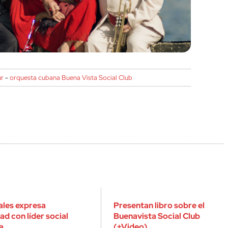
ur
-
orquesta cubana Buena Vista Social Club
les expresa
Presentan libro sobre el
ad con líder social
Buenavista Social Club
a
(+Video)