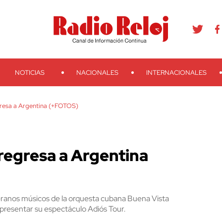
agram
Youtube
Telegram
Teveo
Ivoox
RSS
Search
NOTICIAS
NACIONALES
INTERNACIONALES
gresa a Argentina (+FOTOS)
 regresa a Argentina
teranos músicos de la orquesta cubana Buena Vista
 presentar su espectáculo Adiós Tour.