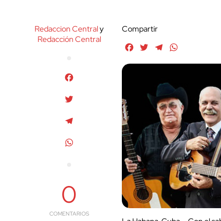
Redaccion Central
y
Compartir
Redacción Central
Facebook
Twitter
Telegram
WhatsApp
Facebook
Twitter
Telegram
WhatsApp
0
COMENTARIOS