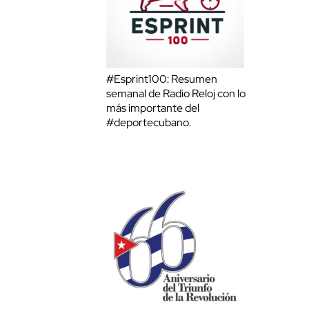
#Esprint100: Resumen
semanal de Radio Reloj con lo
más importante del
#deportecubano.