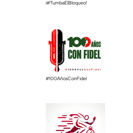
¡#TumbaElBloqueo!
#100AñosConFidel