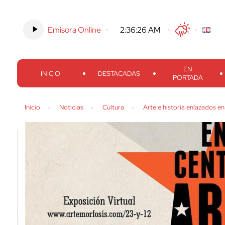
Emisora Online
-
2:36:27 AM
Twitter
Facebook
Threads
Inst
EN
INICIO
DESTACADAS
PORTADA
Inicio
Noticias
Cultura
Arte e historia enlazados en