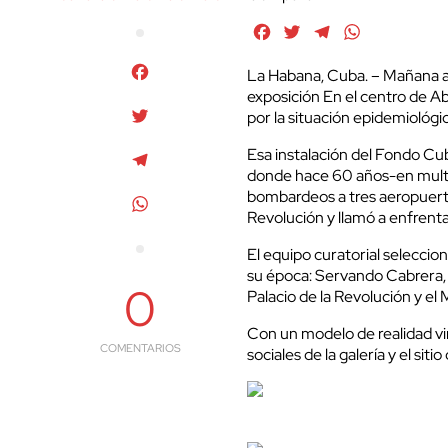
Facebook
Twitter
Telegram
WhatsApp
Facebook
La Habana, Cuba. – Mañana a l
exposición En el centro de Abr
Twitter
por la situación epidemiológic
Esa instalación del Fondo Cu
Telegram
donde hace 60 años-en multit
bombardeos a tres aeropuertos
WhatsApp
Revolución y llamó a enfrenta
El equipo curatorial seleccio
su época: Servando Cabrera, 
0
Palacio de la Revolución y el
Con un modelo de realidad vir
COMENTARIOS
sociales de la galería y el si