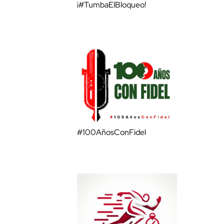
¡#TumbaElBloqueo!
#100AñosConFidel