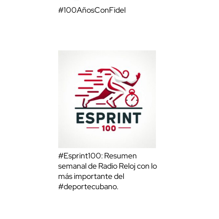
#100AñosConFidel
#Esprint100: Resumen
semanal de Radio Reloj con lo
más importante del
#deportecubano.