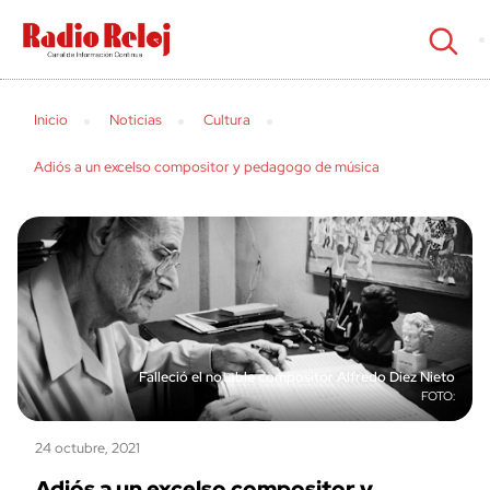
cerrar
Inicio
Noticias
Cultura
Adiós a un excelso compositor y pedagogo de música
Falleció el notable compositor Alfredo Diez Nieto
24 octubre, 2021
Adiós a un excelso compositor y