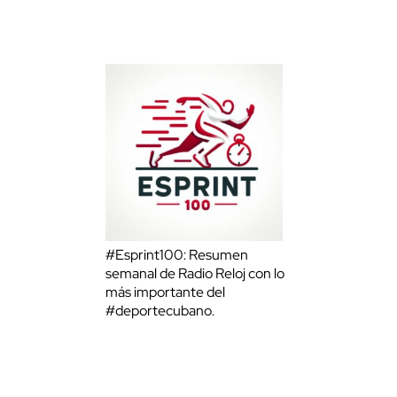
#Esprint100: Resumen
semanal de Radio Reloj con lo
más importante del
#deportecubano.