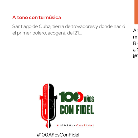
A tono con tu música
Santiago de Cuba, tierra de trovadores y donde nació
Al
el primer bolero, acogerá, del 21…
mu
Bl
a 
¡
#100AñosConFidel