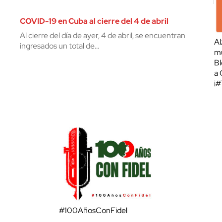
COVID-19 en Cuba al cierre del 4 de abril
Al cierre del día de ayer, 4 de abril, se encuentran
Al
ingresados un total de…
mu
Bl
a 
¡
#100AñosConFidel