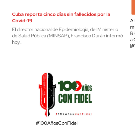
Cuba reporta cinco días sin fallecidos por la
Covid-19
Al
mu
El director nacional de Epidemiología, del Ministerio
Bl
de Salud Pública (MINSAP), Francisco Durán informó
a 
hoy…
¡
#100AñosConFidel