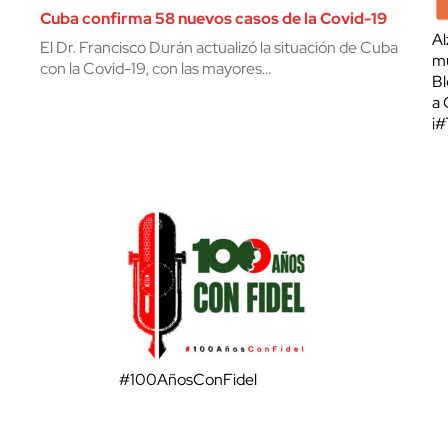
Cuba confirma 58 nuevos casos de la Covid-19
Al
El Dr. Francisco Durán actualizó la situación de Cuba
mu
con la Covid-19, con las mayores…
Bl
a 
¡
#100AñosConFidel