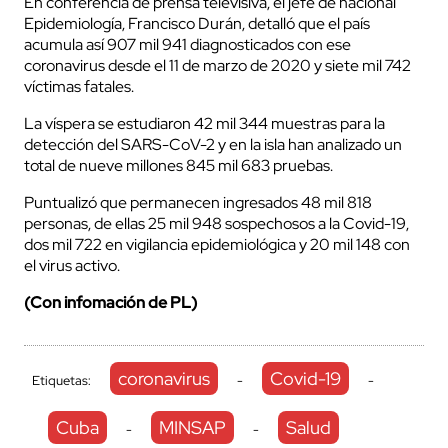
En conferencia de prensa televisiva, el jefe de nacional
Epidemiología, Francisco Durán, detalló que el país
acumula así 907 mil 941 diagnosticados con ese
coronavirus desde el 11 de marzo de 2020 y siete mil 742
víctimas fatales.
La víspera se estudiaron 42 mil 344 muestras para la
detección del SARS-CoV-2 y en la isla han analizado un
total de nueve millones 845 mil 683 pruebas.
Puntualizó que permanecen ingresados 48 mil 818
personas, de ellas 25 mil 948 sospechosos a la Covid-19,
dos mil 722 en vigilancia epidemiológica y 20 mil 148 con
el virus activo.
(Con infomación de PL)
coronavirus
Covid-19
Etiquetas:
-
-
Cuba
MINSAP
Salud
-
-