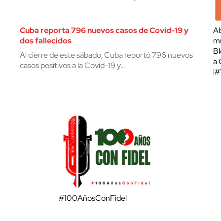
Cuba reporta 796 nuevos casos de Covid-19 y
Al
dos fallecidos
mu
Bl
Al cierre de este sábado, Cuba reportó 796 nuevos
a 
casos positivos a la Covid-19 y…
¡
#100AñosConFidel