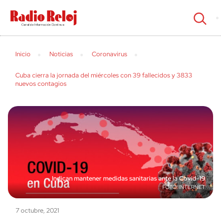
cerrar
Inicio
Noticias
Coronavirus
Cuba cierra la jornada del miércoles con 39 fallecidos y 3833
nuevos contagios
Indican mantener medidas sanitarias ante la Covid-19
INTERNET
7 octubre, 2021