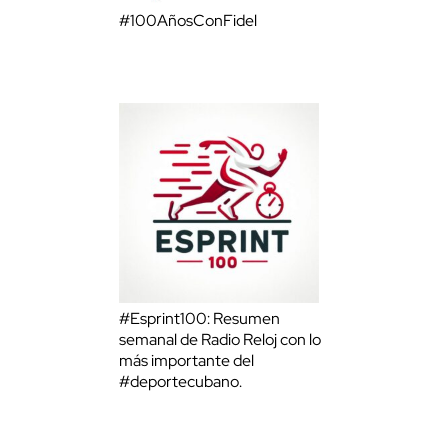
#100AñosConFidel
#Esprint100: Resumen
semanal de Radio Reloj con lo
más importante del
#deportecubano.