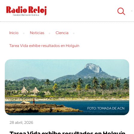
cerrar
Inicio
Noticias
Ciencia
Tarea Vida exhibe resultados en Holguín
TOMADA DE ACN
28 abril, 2026
Tarea Vida exhibe resultados en Holguín