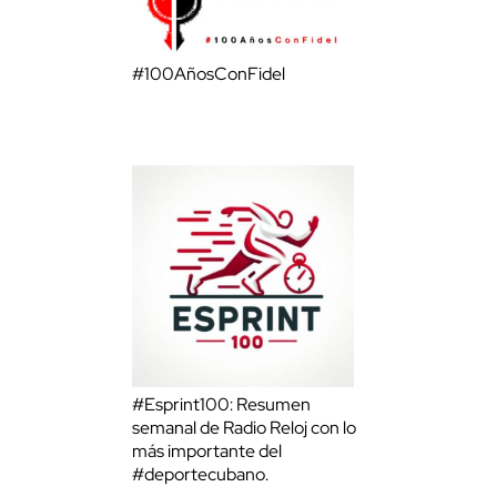
#100AñosConFidel
#Esprint100: Resumen
semanal de Radio Reloj con lo
más importante del
#deportecubano.