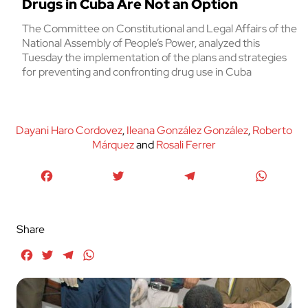
Drugs in Cuba Are Not an Option
The Committee on Constitutional and Legal Affairs of the
National Assembly of People’s Power, analyzed this
Tuesday the implementation of the plans and strategies
for preventing and confronting drug use in Cuba
Dayani Haro Cordovez
,
Ileana González González
,
Roberto
Márquez
and
Rosali Ferrer
Facebook
Twitter
Telegram
WhatsA
Share
Facebook
Twitter
Telegram
WhatsApp