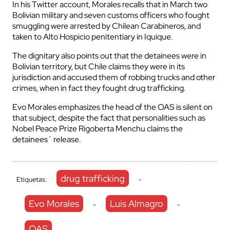
In his Twitter account, Morales recalls that in March two
Bolivian military and seven customs officers who fought
smuggling were arrested by Chilean Carabineros, and
taken to Alto Hospicio penitentiary in Iquique.
The dignitary also points out that the detainees were in
Bolivian territory, but Chile claims they were in its
jurisdiction and accused them of robbing trucks and other
crimes, when in fact they fought drug trafficking.
Evo Morales emphasizes the head of the OAS is silent on
that subject, despite the fact that personalities such as
Nobel Peace Prize Rigoberta Menchu claims the
detainees´ release.
drug trafficking
Etiquetas:
-
Evo Morales
Luis Almagro
-
-
OAS
-