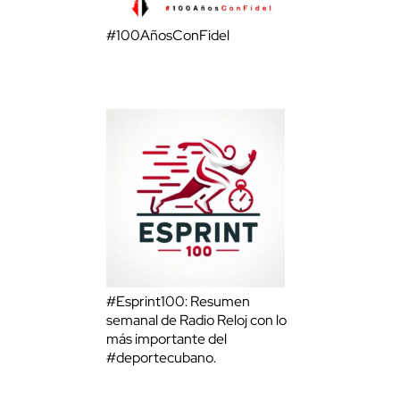
#100AñosConFidel
#Esprint100: Resumen
semanal de Radio Reloj con lo
más importante del
#deportecubano.