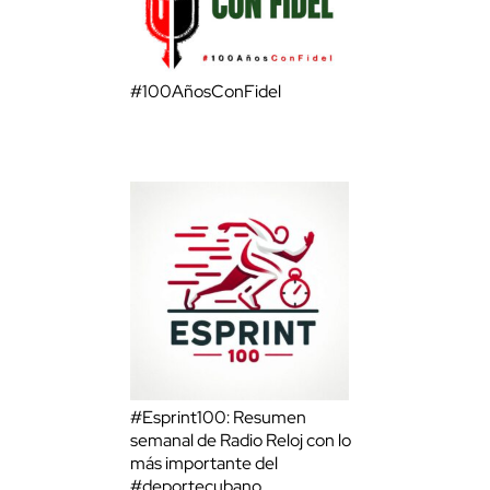
#100AñosConFidel
#Esprint100: Resumen
semanal de Radio Reloj con lo
más importante del
#deportecubano.