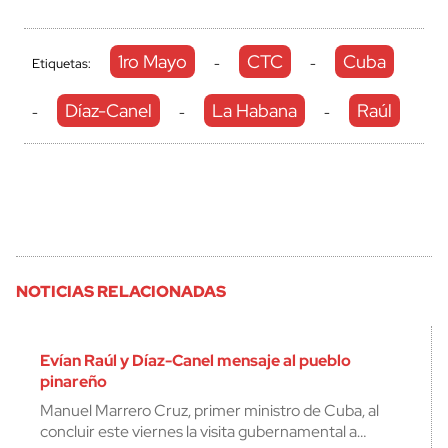
1ro Mayo
CTC
Cuba
Etiquetas:
-
-
Díaz-Canel
La Habana
Raúl
-
-
-
NOTICIAS RELACIONADAS
Evían Raúl y Díaz-Canel mensaje al pueblo
pinareño
Manuel Marrero Cruz, primer ministro de Cuba, al
concluir este viernes la visita gubernamental a…