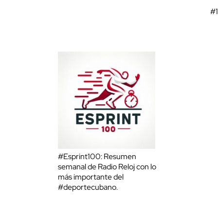
#
#Esprint100: Resumen
semanal de Radio Reloj con lo
más importante del
#deportecubano.