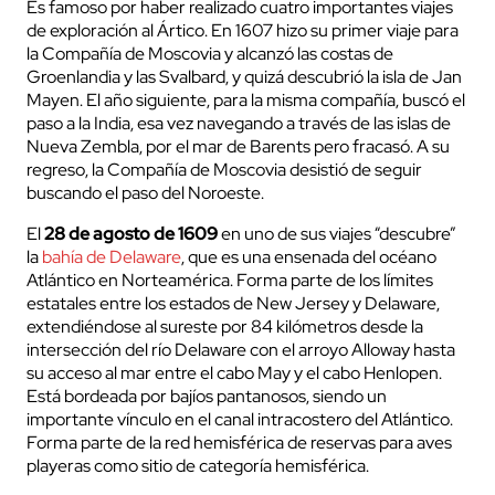
Es famoso por haber realizado cuatro importantes viajes
de exploración al Ártico. En 1607 hizo su primer viaje para
la Compañía de Moscovia y alcanzó las costas de
Groenlandia y las Svalbard, y quizá descubrió la isla de Jan
Mayen. El año siguiente, para la misma compañía, buscó el
paso a la India, esa vez navegando a través de las islas de
Nueva Zembla, por el mar de Barents pero fracasó. A su
regreso, la Compañía de Moscovia desistió de seguir
buscando el paso del Noroeste.
El
28 de agosto de 1609
en uno de sus viajes “descubre”
la
bahía de Delaware
, que es una ensenada del océano
Atlántico en Norteamérica. Forma parte de los límites
estatales entre los estados de New Jersey y Delaware,
extendiéndose al sureste por 84 kilómetros desde la
intersección del río Delaware con el arroyo Alloway hasta
su acceso al mar entre el cabo May y el cabo Henlopen.
Está bordeada por bajíos pantanosos, siendo un
importante vínculo en el canal intracostero del Atlántico.
Forma parte de la red hemisférica de reservas para aves
playeras como sitio de categoría hemisférica.